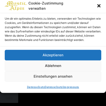
Cookie-Zustimmung
Aug 2026
verwalten
Altaussee
Um dir ein optimales Erlebnis zu bieten, verwenden wir Technologien wie
Mystic Alpin | Konzert
Cookies, um Geräteinformationen zu speichern und/oder darauf
zuzugreifen. Wenn du diesen Technologien zustimmst, können wir Daten
wie das Surfverhalten oder eindeutige IDs auf dieser Website verarbeiten.
Ticket kaufen
Wenn du deine Zustimmung nicht erteilst oder zurückziehst, können
bestimmte Merkmale und Funktionen beeinträchtigt werden.
Info
Akzeptieren
16
Aug 2026
Ablehnen
Hoamat Haibach
Mystic Alpin | Konzert
Einstellungen ansehen
Datenschutz
Datenschutz
Impressum
Ticket kaufen
Info